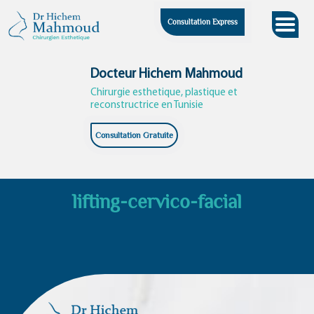
Skip
Consultation Express
to
content
Docteur Hichem Mahmoud
Chirurgie esthetique, plastique et
reconstructrice en Tunisie
Consultation Gratuite
lifting-cervico-facial