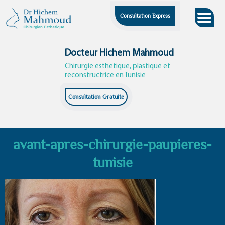
Skip
Consultation Express
to
content
Docteur Hichem Mahmoud
Chirurgie esthetique, plastique et
reconstructrice en Tunisie
Consultation Gratuite
avant-apres-chirurgie-paupieres-
tunisie