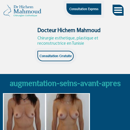
Skip
Consultation Express
to
content
Docteur Hichem Mahmoud
Chirurgie esthetique, plastique et
reconstructrice en Tunisie
Consultation Gratuite
augmentation-seins-avant-apres