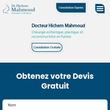
Skip
Consultation Express
to
content
Docteur Hichem Mahmoud
Chirurgie esthetique, plastique et
reconstructrice en Tunisie
Consultation Gratuite
Obtenez votre Devis
Gratuit