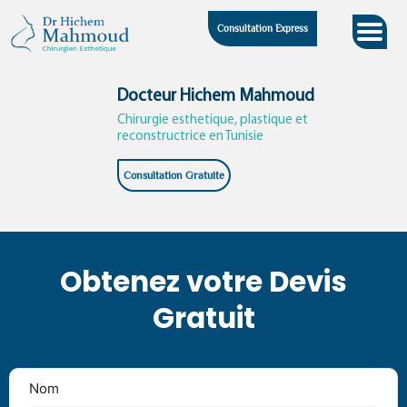
Skip
Consultation Express
to
content
Docteur Hichem Mahmoud
Chirurgie esthetique, plastique et
reconstructrice en Tunisie
Consultation Gratuite
Obtenez votre Devis
Gratuit