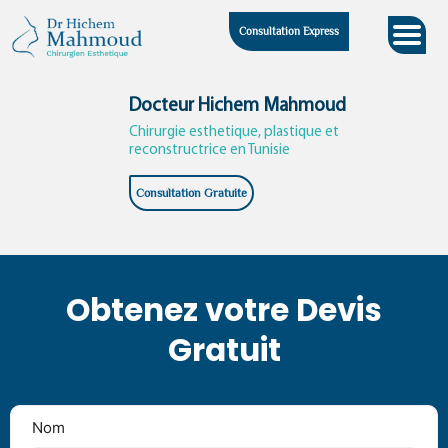
Skip
Consultation Express
to
content
Docteur Hichem Mahmoud
Chirurgie esthetique, plastique et
reconstructrice en Tunisie
Consultation Gratuite
Obtenez votre Devis
Gratuit