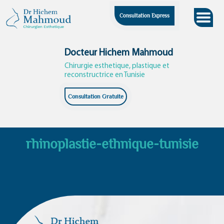
Skip
Consultation Express
to
content
Docteur Hichem Mahmoud
Chirurgie esthetique, plastique et
reconstructrice en Tunisie
Consultation Gratuite
rhinoplastie-ethnique-tunisie