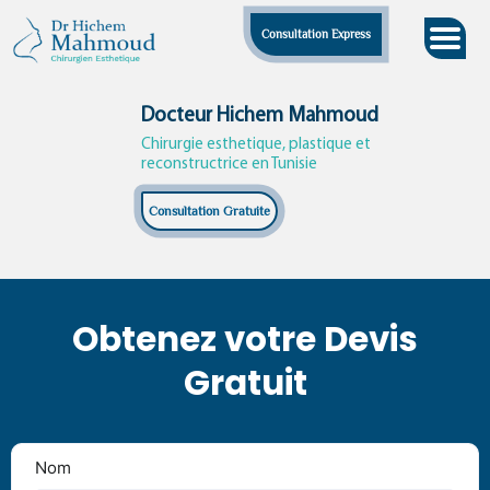
Skip
Consultation Express
to
content
Docteur Hichem Mahmoud
Chirurgie esthetique, plastique et
reconstructrice en Tunisie
Consultation Gratuite
Obtenez votre Devis
Gratuit