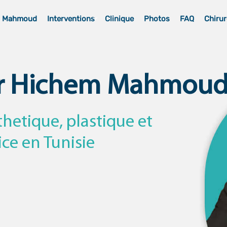
m Mahmoud
Interventions
Clinique
Photos
FAQ
Chirur
r Hichem Mahmou
thetique, plastique et
ice en Tunisie