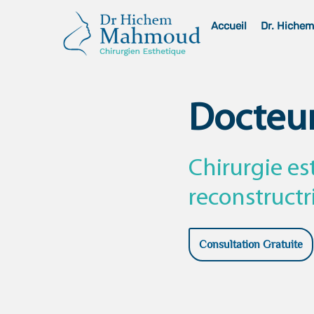
Skip
Accueil
Dr. Hiche
to
content
Docteu
Chirurgie es
reconstructr
Consultation Gratuite