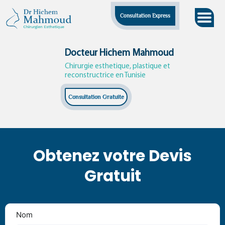
Skip
Consultation Express
to
content
Docteur Hichem Mahmoud
Chirurgie esthetique, plastique et
reconstructrice en Tunisie
Consultation Gratuite
Obtenez votre Devis
Gratuit