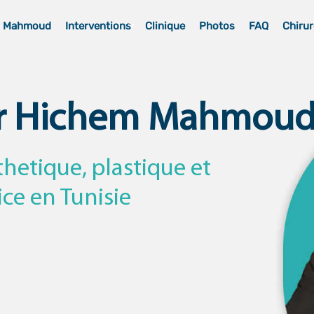
m Mahmoud
Interventions
Clinique
Photos
FAQ
Chirur
r Hichem Mahmou
thetique, plastique et
ice en Tunisie