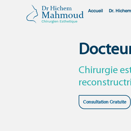
Skip
Accueil
Dr. Hiche
to
content
Docteu
Chirurgie es
reconstructr
Consultation Gratuite