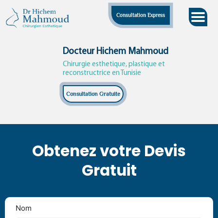
Skip
Consultation Express
to
content
Docteur Hichem Mahmoud
Chirurgie esthetique, plastique et
reconstructrice en Tunisie
Consultation Gratuite
Obtenez votre Devis
Gratuit