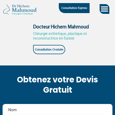
Skip
Consultation Express
to
content
Docteur Hichem Mahmoud
Chirurgie esthetique, plastique et
reconstructrice en Tunisie
Consultation Gratuite
Obtenez votre Devis
Gratuit