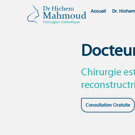
Skip
Accueil
Dr. Hiche
to
content
Docteu
Chirurgie es
reconstructr
Consultation Gratuite