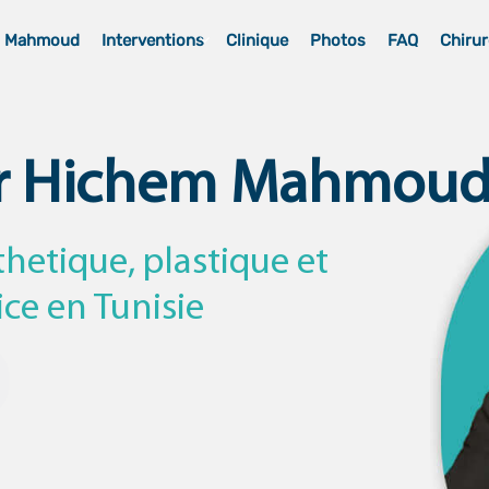
m Mahmoud
Interventions
Clinique
Photos
FAQ
Chirur
r Hichem Mahmou
thetique, plastique et
ice en Tunisie