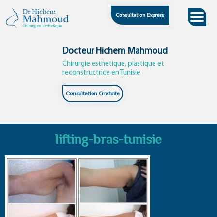
Skip
Consultation Express
to
content
Docteur Hichem Mahmoud
Chirurgie esthetique, plastique et
reconstructrice en Tunisie
Consultation Gratuite
lifting-bras-tunisie