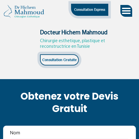
Skip
Consultation Express
to
content
Docteur Hichem Mahmoud
Chirurgie esthetique, plastique et
reconstructrice en Tunisie
Consultation Gratuite
Obtenez votre Devis
Gratuit