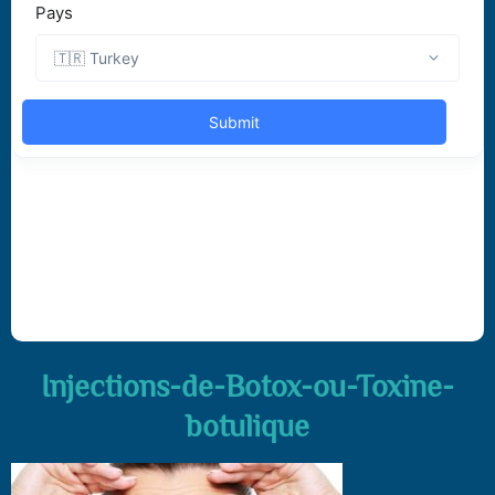
Injections-de-Botox-ou-Toxine-
botulique