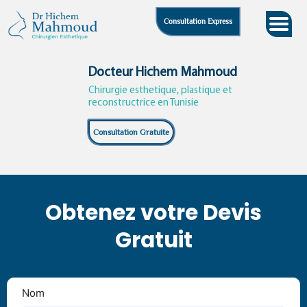
Skip
Consultation Express
to
content
Docteur Hichem Mahmoud
Chirurgie esthetique, plastique et
reconstructrice en Tunisie
Consultation Gratuite
Obtenez votre Devis
Gratuit