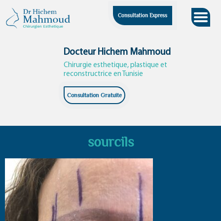
Skip
Consultation Express
to
content
Docteur Hichem Mahmoud
Chirurgie esthetique, plastique et
reconstructrice en Tunisie
Consultation Gratuite
sourcils