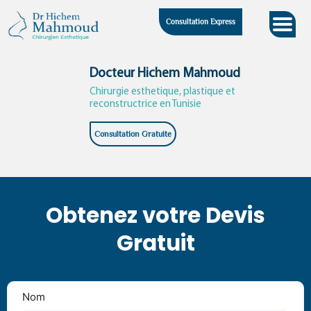
Skip
Consultation Express
to
content
Docteur Hichem Mahmoud
Chirurgie esthetique, plastique et
reconstructrice en Tunisie
Consultation Gratuite
Obtenez votre Devis
Gratuit