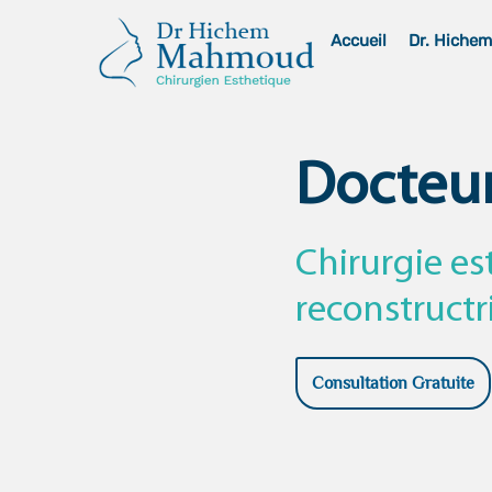
Skip
Accueil
Dr. Hiche
to
content
Docteu
Chirurgie es
reconstructr
Consultation Gratuite