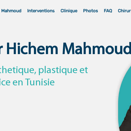
m Mahmoud
Interventions
Clinique
Photos
FAQ
Chirur
r Hichem Mahmou
thetique, plastique et
ice en Tunisie