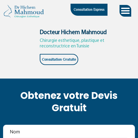
Skip
Consultation Express
to
content
Docteur Hichem Mahmoud
Chirurgie esthetique, plastique et
reconstructrice en Tunisie
Consultation Gratuite
Obtenez votre Devis
Gratuit