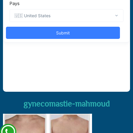
gynecomastie-mahmoud