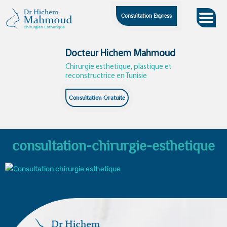
Skip
Consultation Express
to
content
Docteur Hichem Mahmoud
Chirurgie esthetique, plastique et
reconstructrice en Tunisie
Consultation Gratuite
consultation-chirurgie-esthetique