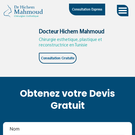
Skip
Consultation Express
to
content
Docteur Hichem Mahmoud
Chirurgie esthetique, plastique et
reconstructrice en Tunisie
Consultation Gratuite
Obtenez votre Devis
Gratuit