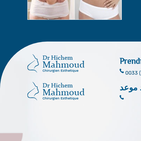
Prend
0033 (
 موعد