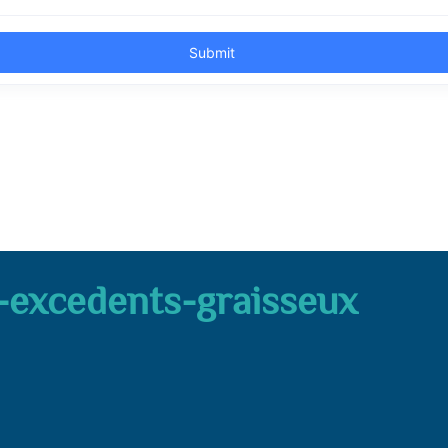
e-excedents-graisseux