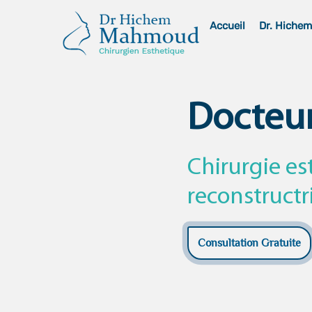
Skip
Accueil
Dr. Hiche
to
content
Docteu
Chirurgie es
reconstructr
Consultation Gratuite