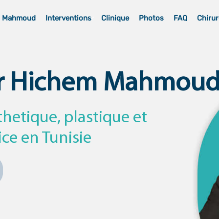
m Mahmoud
Interventions
Clinique
Photos
FAQ
Chirur
r Hichem Mahmou
thetique, plastique et
ice en Tunisie