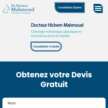
Skip
Consultation Express
to
content
Docteur Hichem Mahmoud
Chirurgie esthetique, plastique et
reconstructrice en Tunisie
Consultation Gratuite
Obtenez votre Devis
Gratuit