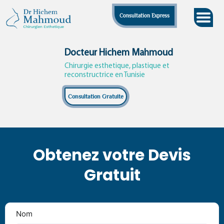
Skip
Consultation Express
to
content
Docteur Hichem Mahmoud
Chirurgie esthetique, plastique et
reconstructrice en Tunisie
Consultation Gratuite
Obtenez votre Devis
Gratuit