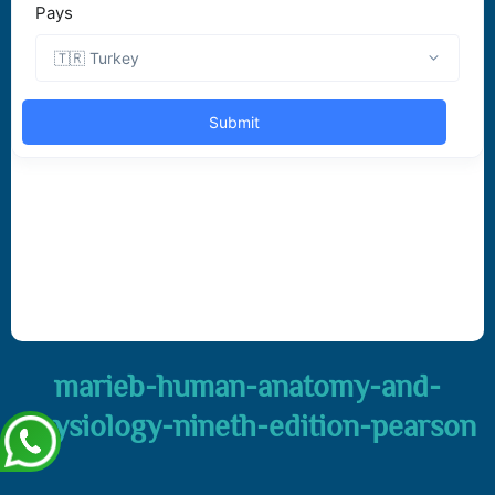
marieb-human-anatomy-and-
physiology-nineth-edition-pearson