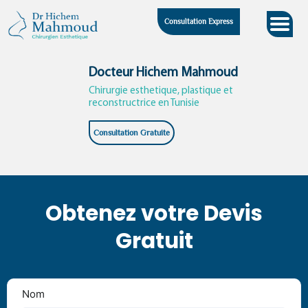
Skip
Consultation Express
to
content
Docteur Hichem Mahmoud
Chirurgie esthetique, plastique et
reconstructrice en Tunisie
Consultation Gratuite
Obtenez votre Devis
Gratuit