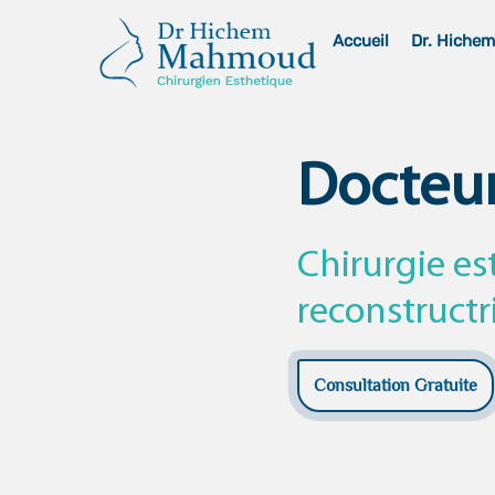
Skip
Accueil
Dr. Hiche
to
content
Docteu
Chirurgie es
reconstructr
Consultation Gratuite