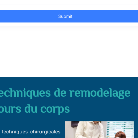
echniques de remodelage
ours du corps
 techniques chirurgicales