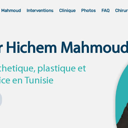
m Mahmoud
Interventions
Clinique
Photos
FAQ
Chirur
r Hichem Mahmou
thetique, plastique et
ice en Tunisie