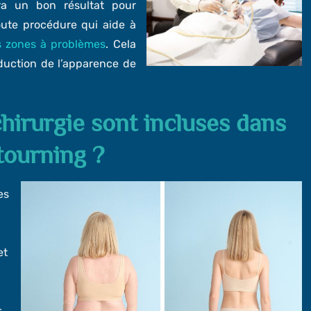
ra un bon résultat pour
oute procédure qui aide à
es zones à problèmes
. Cela
éduction de l’apparence de
hirurgie sont incluses dans
tourning ?
es
et
,