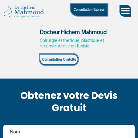
Skip
Consultation Express
to
content
Docteur Hichem Mahmoud
Chirurgie esthetique, plastique et
reconstructrice en Tunisie
Consultation Gratuite
Obtenez votre Devis
Gratuit