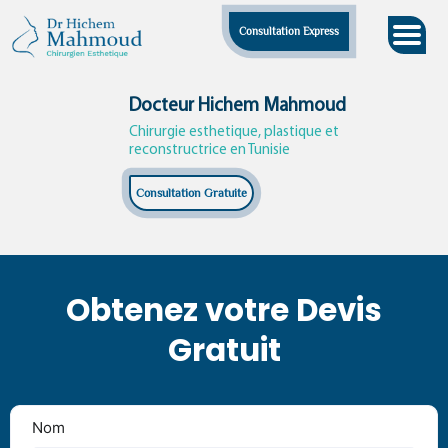
Skip
Consultation Express
to
content
Docteur Hichem Mahmoud
Chirurgie esthetique, plastique et
reconstructrice en Tunisie
Consultation Gratuite
Obtenez votre Devis
Gratuit