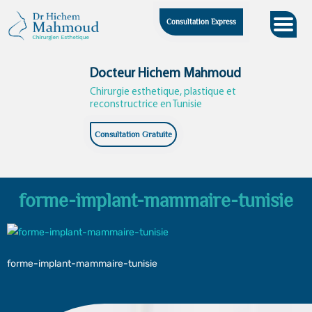
Skip
Consultation Express
to
content
Docteur Hichem Mahmoud
Chirurgie esthetique, plastique et
reconstructrice en Tunisie
Consultation Gratuite
forme-implant-mammaire-tunisie
forme-implant-mammaire-tunisie