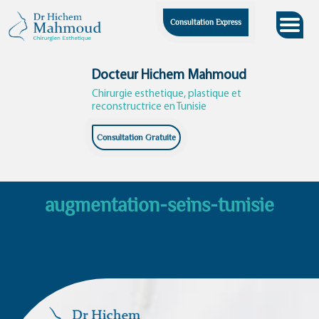
Skip
Consultation Express
to
content
Docteur Hichem Mahmoud
Chirurgie esthetique, plastique et
reconstructrice en Tunisie
Consultation Gratuite
augmentation-seins-tunisie