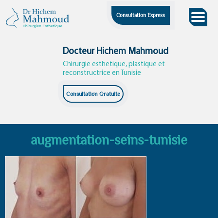
Skip
Consultation Express
to
content
Docteur Hichem Mahmoud
Chirurgie esthetique, plastique et
reconstructrice en Tunisie
Consultation Gratuite
augmentation-seins-tunisie