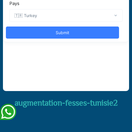
augmentation-fesses-tunisie2