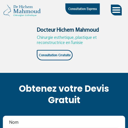
Skip
Consultation Express
to
content
Docteur Hichem Mahmoud
Chirurgie esthetique, plastique et
reconstructrice en Tunisie
Consultation Gratuite
Obtenez votre Devis
Gratuit