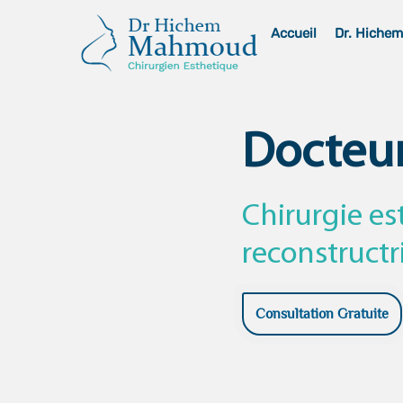
Skip
Accueil
Dr. Hiche
to
content
Docteu
Chirurgie es
reconstructr
Consultation Gratuite