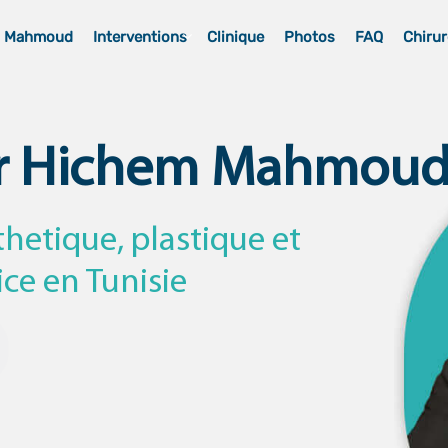
m Mahmoud
Interventions
Clinique
Photos
FAQ
Chirur
r Hichem Mahmou
thetique, plastique et
ice en Tunisie