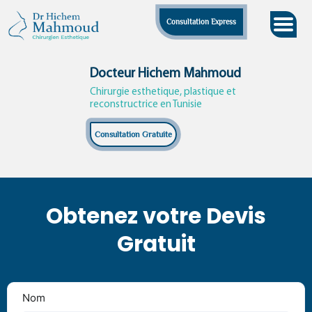
Skip
Consultation Express
to
content
Docteur Hichem Mahmoud
Chirurgie esthetique, plastique et
reconstructrice en Tunisie
Consultation Gratuite
Obtenez votre Devis
Gratuit