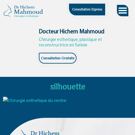
Skip
Consultation Express
to
content
Docteur Hichem Mahmoud
Chirurgie esthetique, plastique et
reconstructrice en Tunisie
Consultation Gratuite
silhouette