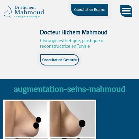
Skip
Consultation Express
to
content
Docteur Hichem Mahmoud
Chirurgie esthetique, plastique et
reconstructrice en Tunisie
Consultation Gratuite
augmentation-seins-mahmoud