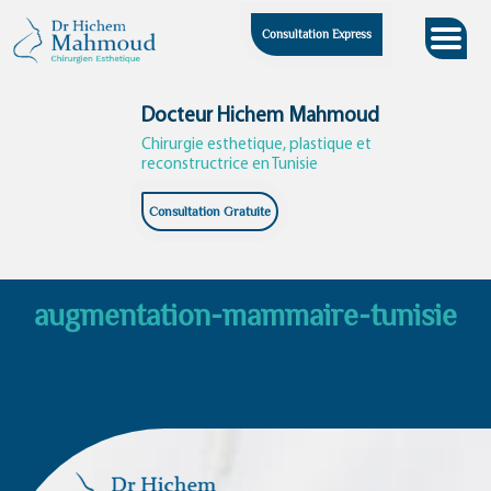
Skip
Consultation Express
to
content
Docteur Hichem Mahmoud
Chirurgie esthetique, plastique et
reconstructrice en Tunisie
Consultation Gratuite
augmentation-mammaire-tunisie