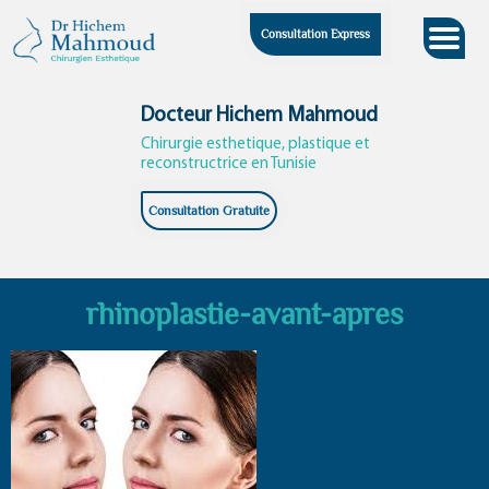
Skip
Consultation Express
to
content
Docteur Hichem Mahmoud
Chirurgie esthetique, plastique et
reconstructrice en Tunisie
Consultation Gratuite
rhinoplastie-avant-apres