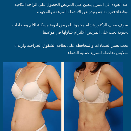
عند العودة الى المنزل يتعين على المريض الحصول على الراحة الكافية
وقضاء فترة نقاهة بعيدة عن الأنشطة المرهقة والمجهدة.
سوف يصف الدكتور هشام محمود للمريض ادوية مسكنة للألم ومضادات
حيوية يجب على المريض الالتزام بتناولها في موعدها.
يجب تغيير الضمادات والمحافظة على نظافة الشقوق الجراحية وارتداء
ملابس ضاغطة لتسريع عملية الشفاء.