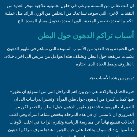
ان كنت تعاني من السمنة وترغب في حلول تجميلية علاجية تتوفر العديد من
التقنيات الأخرى التي سوف تساعدك من التخلص من الوزن الزائد مثل عملية
تكميم المعدة، تصغير المعدة، بالون المعدة، تحويل مسار المعدة…الخ.
أسباب تراكم الدهون حول البطن
في الحقيقة يوجد العديد من الأسباب المتنوعة التي تساهم في ظهور الدهون
بكميات مرتفعة حول البطن وتختلف هذه العوامل من مريض الى اخر باختلاف
الظروف ونمط الحياة الذي اختاره.
ومن بين هذه الأسباب نجد:
-فترة الحمل والولادة، هي من بين اهم المراحل التي من المتوقع ان تظهر
فيها كميات كبيرة من الدهون حول بطن المرأة. وتشير الدراسات الى ان
التغييرات الهرمونية قد تعزز ظهور الدهون حول البطن والخصر لكن من
الضروري ان لا ننسى ان في هذه المرحلة ينخفض نشاط المرأة وفي اغلب
الحالات تنقطع نهائياً عن ممارسة الرياضة وتلتزم الراحة في اغلب الأوقات
ظناً منها ان ذلك سوف يحافظ على حياة الجنين. عندها سوف تتراكم الدهون