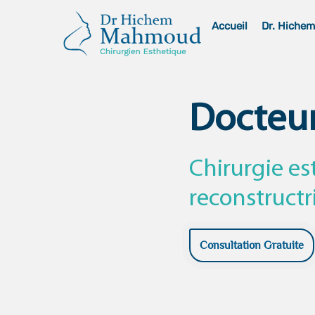
Skip
Accueil
Dr. Hiche
to
content
Docteu
Chirurgie es
reconstructr
Consultation Gratuite