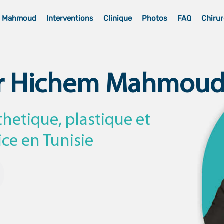
m Mahmoud
Interventions
Clinique
Photos
FAQ
Chirur
r Hichem Mahmou
thetique, plastique et
ice en Tunisie