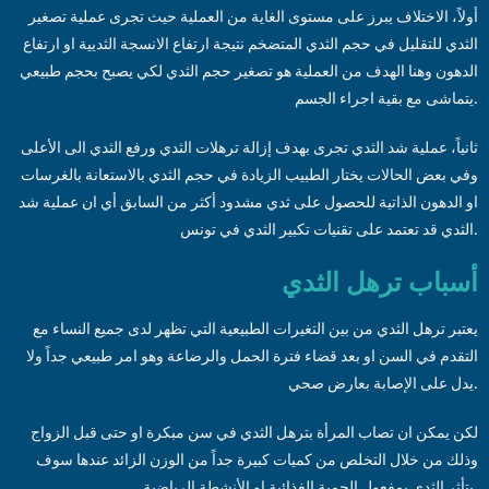
أولاً، الاختلاف يبرز على مستوى الغاية من العملية حيث تجرى عملية تصغير
الثدي للتقليل في حجم الثدي المتضخم نتيجة ارتفاع الانسجة الثديية او ارتفاع
الدهون وهنا الهدف من العملية هو تصغير حجم الثدي لكي يصبح بحجم طبيعي
يتماشى مع بقية اجراء الجسم.
ثانياً، عملية شد الثدي تجرى بهدف إزالة ترهلات الثدي ورفع الثدي الى الأعلى
وفي بعض الحالات يختار الطبيب الزيادة في حجم الثدي بالاستعانة بالغرسات
او الدهون الذاتية للحصول على ثدي مشدود أكثر من السابق أي ان عملية شد
الثدي قد تعتمد على تقنيات تكبير الثدي في تونس.
أسباب ترهل الثدي
يعتبر ترهل الثدي من بين التغيرات الطبيعية التي تظهر لدى جميع النساء مع
التقدم في السن او بعد قضاء فترة الحمل والرضاعة وهو امر طبيعي جداً ولا
يدل على الإصابة بعارض صحي.
لكن يمكن ان تصاب المرأة بترهل الثدي في سن مبكرة او حتى قبل الزواج
وذلك من خلال التخلص من كميات كبيرة جداً من الوزن الزائد عندها سوف
يتأثر الثدي بمفعول الحمية الغذائية او الأنشطة الرياضية.