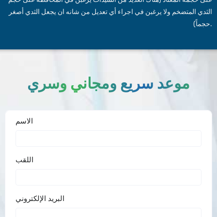
الثدي المتضخم ولا يرغبن في اجراء أي تعديل من شانه ان يجعل الثدي أصغر
حجماً).
موعد سريع ومجاني وسري