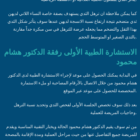
كما يمكن ملاحظة ان ترهل الثدي يستهدف بصفة خاصة النساء اللاتي لديهن
ثدي متضخم نتيجة ارتفاع نسبة الانسجة لديهن عندها سوف يتأثر شكل الثدي
بهذا الثقل والتضخم مما يجعله عرضة للترهل في سن مبكرة جداً مقارنة
بالثدي الصغير او المتوسط الحجم.
الاستشارة الطبية الأولى رفقة الدكتور هشام
محمود
في البداية يمكنك الحصول على موعد لإجراء الاستشارة الطبية لدى الدكتور
هشام محمود من خلال الاتصال بالأرقام المصاحبة او ملء الاستمارة
المخصصة للحصول على موعد عبر الموقع.
بعد ذلك سوف تخصص الجلسة الأولى لفحص الثدي وتحديد نسبة الترهل
وحاجيات المريضة للعملية.
من ثم سوف يقيم الدكتور هشام محمود الحالة ويختار التقنية المناسبة ويقدم
للمريضة جميع التفاصيل عنها من حيث مراحل العملية ومدة الإقامة بالمصحة