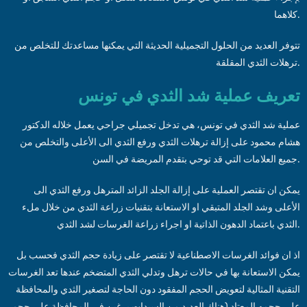
كلاهما.
تتوفر العديد من الحلول التجميلية الحديثة التي يمكنها مساعدتك للتخلص من
ترهلات الثدي المقلقة.
تعريف عملية شد الثدي في تونس
عملية شد الثدي في تونس، هي تدخل تجميلي جراحي يعمل خلاله الدكتور
هشام محمود على إزالة ترهلات الثدي ورفع الثدي الى الأعلى والتخلص من
جميع العلامات التي قد توحي بتقدم المريضة في السن.
يمكن ان تقتصر العملية على إزالة الجلد الزائد المترهل ورفع الثدي الى
الأعلى وشد الجلد المتبقي او الاستعانة بتقنيات زراعة الثدي من خلال ملء
الثدي باعتماد الدهون الذاتية او اجراء زراعة الغرسات لشد الثدي.
اذ ان فوائد الغرسات الاصطناعية لا تقتصر على زيادة حجم الثدي فحسب بل
يمكن الاستعانة بها في حالات ترهل وتدلي الثدي المتضخم عندها تعد الغرسات
التقنية المثالية لتعويض الحجم المفقود دون الحاجة لتصغير الثدي والمحافظة
على حجمه المعتاد (هناك العديد من السيدات يرغبن في المحافظة على حجم