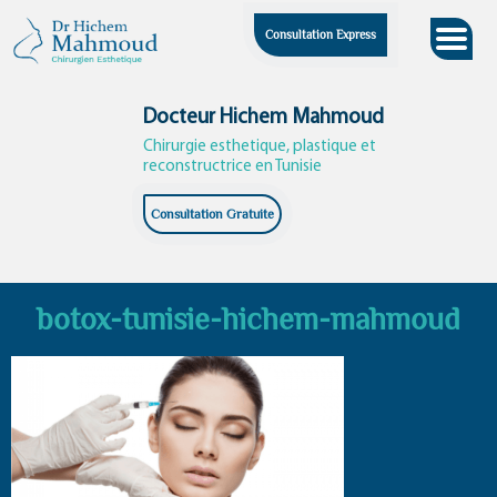
Skip
Consultation Express
to
content
Docteur Hichem Mahmoud
Chirurgie esthetique, plastique et
reconstructrice en Tunisie
Consultation Gratuite
botox-tunisie-hichem-mahmoud