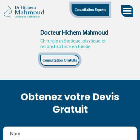
Skip
Consultation Express
to
content
Docteur Hichem Mahmoud
Chirurgie esthetique, plastique et
reconstructrice en Tunisie
Consultation Gratuite
Obtenez votre Devis
Gratuit