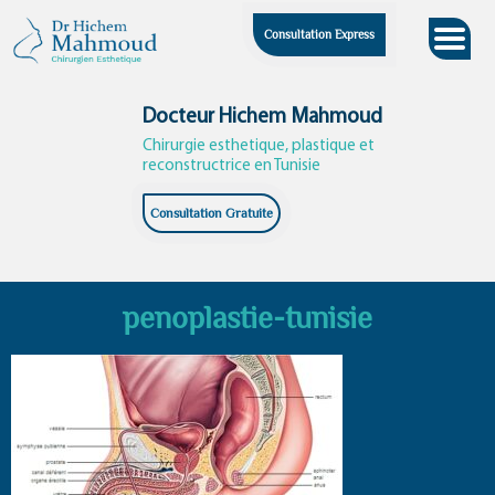
Skip
Consultation Express
to
content
Docteur Hichem Mahmoud
Chirurgie esthetique, plastique et
reconstructrice en Tunisie
Consultation Gratuite
penoplastie-tunisie