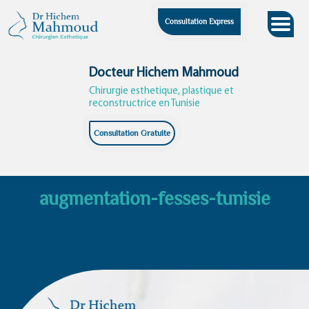
Skip
Consultation Express
to
content
Docteur Hichem Mahmoud
Chirurgie esthetique, plastique et
reconstructrice en Tunisie
Consultation Gratuite
augmentation-fesses-tunisie