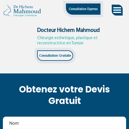
Skip
Consultation Express
to
content
Docteur Hichem Mahmoud
Chirurgie esthetique, plastique et
reconstructrice en Tunisie
Consultation Gratuite
Obtenez votre Devis
Gratuit