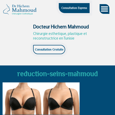
Skip
Consultation Express
to
content
Docteur Hichem Mahmoud
Chirurgie esthetique, plastique et
reconstructrice en Tunisie
Consultation Gratuite
reduction-seins-mahmoud