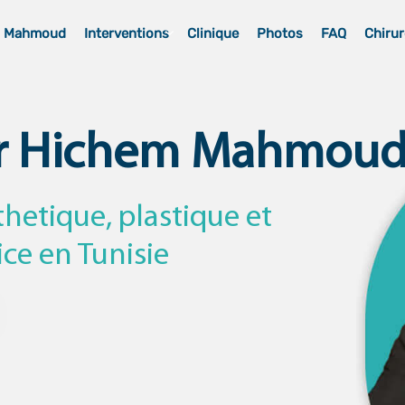
m Mahmoud
Interventions
Clinique
Photos
FAQ
Chirur
r Hichem Mahmou
thetique, plastique et
ice en Tunisie