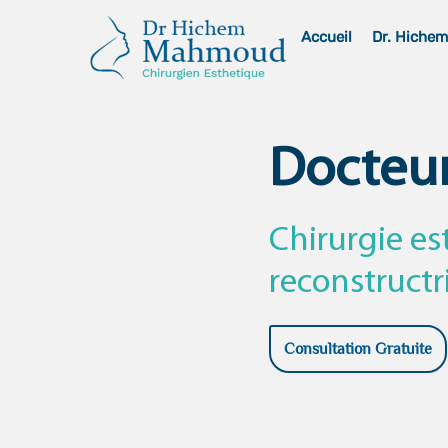
Skip
Accueil
Dr. Hiche
to
content
Docteu
Chirurgie es
reconstructr
Consultation Gratuite